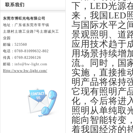
下，LED光
来，我国LE
东莞市博旺光电有限公司
与国际水平之间
地址：广东省东莞市常平镇
土塘村土塘工业路
7号土塘诚兴工
景观照明、道
业园
应用技术趋于
邮编：523560
用场景持续增
电话：0769-81099632-802
传真：0769-82206126
流。同时，国
邮箱：
info@bw-light.com
实施，直接推动
Http://www.bw-light.com/
明产品将保持
它现有照明产
化，今后将进
照明从单纯取
能向智能转变
着我国经济的