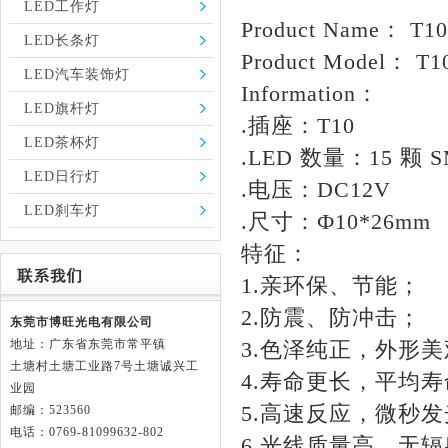
LED工作灯
Product Name： T
LED长条灯
Product Model： T
LED汽车装饰灯
Information：
LED旗杆灯
.插座：T10
LED茶杯灯
.LED 数量：15 颗 S
LED日行灯
.电压：DC12V
LED刹车灯
.尺寸：Ф10*26mm
特征：
1.亲环保、节能；
2.防震、防冲击；
东莞市博旺光电有限公司
地址：广东省东莞市常平镇
3.色泽纯正，外形
土塘村土塘工业路
7号土塘诚兴工
4.寿命更长，平均寿命
业园
5.高速反应，微秒
邮编：523560
电话：0769-81099632-802
6.光线质量高，无辐