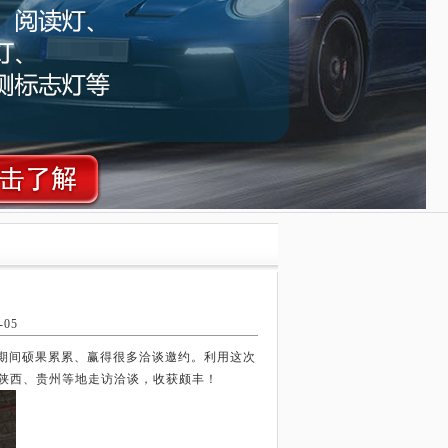
-05
会期间硕果累累、赢得很多洽谈邀约。利用这次
陕西、贵州等地走访洽谈，收获颇丰！